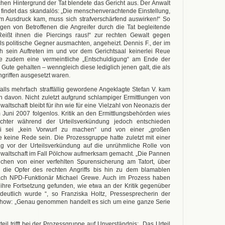
hen Hintergrund der Tat blendete das Gericht aus. Der Anwalt
findet das skandalös: „Die menschenverachtende Einstellung,
um Ausdruck kam, muss sich strafverschärfend auswirken!“ So
en von Betroffenen die Angreifer durch die Tat begleitende
ißt ihnen die Piercings raus!“ zur rechten Gewalt gegen
ls politische Gegner ausmachten, angeheizt. Dennis F., der im
ch sein Auftreten im und vor dem Gerichtsaal keinerlei Reue
de zudem eine vermeintliche „Entschuldigung“ am Ende der
ute gehalten – wenngleich diese lediglich jenen galt, die als
ngriffen ausgesetzt waren.
falls mehrfach straffällig gewordene Angeklagte Stefan V. kam
h davon. Nicht zuletzt aufgrund schlampiger Ermittlungen von
waltschaft bleibt für ihn wie für eine Vielzahl von Neonazis der
m Juni 2007 folgenlos. Kritik an den Ermittlungsbehörden wies
ichter während der Urteilsverkündung jedoch entschieden
ei sei „kein Vorwurf zu machen“ und von einer „großen
 keine Rede sein. Die Prozessgruppe hatte zuletzt mit einer
vor der Urteilsverkündung auf die unrühmliche Rolle von
nwaltschaft im Fall Pölchow aufmerksam gemacht. „Die Pannen
eichen von einer verfehlten Spurensicherung am Tatort, über
 die Opfer des rechten Angriffs bis hin zu dem blamablen
ach NPD-Funktionär Michael Grewe. Auch im Prozess haben
ihre Fortsetzung gefunden, wie etwa an der Kritik gegenüber
 deutlich wurde “, so Franziska Holtz, Pressesprecherin der
how: „Genau genommen handelt es sich um eine ganze Serie
eil trifft bei der Prozessgruppe auf Unverständnis: „Das Urteil