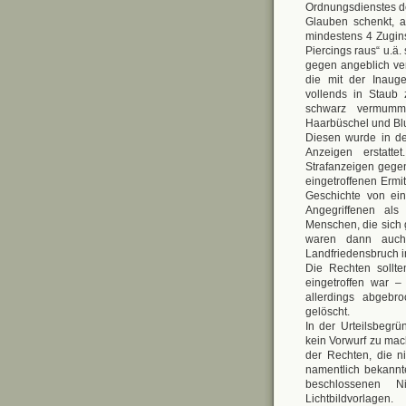
Ordnungsdienstes d
Glauben schenkt, a
mindestens 4 Zugins
Piercings raus“ u.ä.
gegen angeblich ve
die mit der Inaug
vollends in Staub 
schwarz vermummt
Haarbüschel und Blut
Diesen wurde in der
Anzeigen erstatte
Strafanzeigen gege
eingetroffenen Erm
Geschichte von ein
Angegriffenen als
Menschen, die sich
waren dann auch 
Landfriedensbruch i
Die Rechten soll
eingetroffen war 
allerdings abgebr
gelöscht.
In der Urteilsbegrü
kein Vorwurf zu mac
der Rechten, die n
namentlich bekannt
beschlossenen Ni
Lichtbildvorlagen.