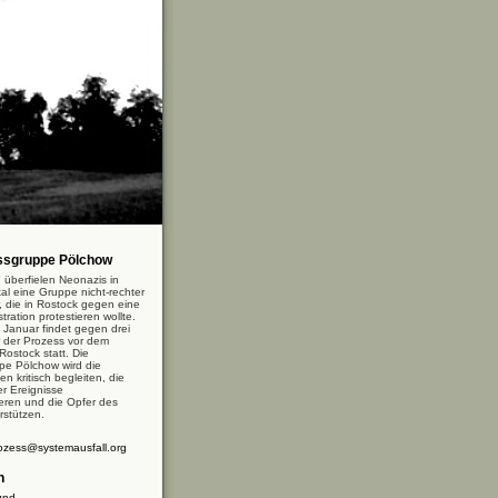
ssgruppe Pölchow
 überfielen Neonazis in
al eine Gruppe nicht-rechter
, die in Rostock gegen eine
ation protestieren wollte.
 Januar findet gegen drei
r der Prozess vor dem
Rostock statt. Die
pe Pölchow wird die
n kritisch begleiten, die
r Ereignisse
ieren und die Opfer des
rstützen.
ozess@systemausfall.org
n
und