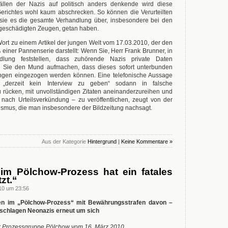
ällen der Nazis auf politisch anders denkende wird diese
erichtes wohl kaum abschrecken. So können die Verurteilten
e sie es die gesamte Verhandlung über, insbesondere bei den
eschädigten Zeugen, getan haben.
rt zu einem Artikel der jungen Welt vom 17.03.2010, der den
einer Pannenserie darstellt: Wenn Sie, Herr Frank Brunner, in
dlung feststellen, dass zuhörende Nazis private Daten
en Sie den Mund aufmachen, dass dieses sofort unterbunden
ngen eingezogen werden können. Eine telefonische Aussage
„derzeit kein Interview zu geben“ sodann in falsche
ücken, mit unvollständigen Zitaten aneinanderzureihen und
nach Urteilsverkündung – zu veröffentlichen, zeugt von der
lismus, die man insbesondere der Bildzeitung nachsagt.
Aus der Kategorie
Hintergrund
|
Keine Kommentare »
 im Pölchow-Prozess hat ein fatales
zt.“
10 um 23:56
n im „Pölchow-Prozess“ mit Bewährungsstrafen davon –
schlagen Neonazis erneut um sich
er Prozessgruppe Pölchow vom 16. März 2010