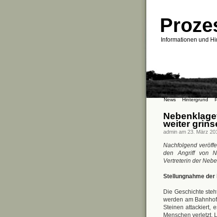
Proze
Informationen und Hi
News
Hintergrund
P
Nebenklage
weiter grin
admin am 23. März 20
Nachfolgend veröffe
den Angriff von Ne
Vertreterin der Nebe
Stellungnahme der 
Die Geschichte steht
werden am Bahnhof 
Steinen attackiert,
Menschen verletzt,