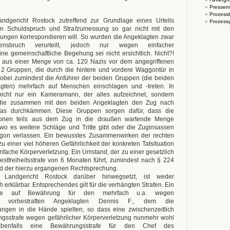
Pressemi
Prozessb
ndgericht Rostock zutreffend zur Grundlage eines Urteils
Prozess
in Schuldspruch und Strafzumessung so gar nicht mit den
llungen korrespondieren will. So wurden die Angeklagten zwar
ensbruch verurteilt, jedoch nur wegen einfacher
ine gemeinschaftliche Begehung sei nicht ersichtlich. Nicht?!
r: aus einer Menge von ca. 120 Nazis vor dem angegriffenen
2 Gruppen, die durch die hintere und vordere Waggontür in
obei zumindest die Anführer der beiden Gruppen (die beiden
lagten) mehrfach auf Menschen einschlagen und -treten. In
icht nur ein Kameramann, der alles aufzeichnet, sondern
e, die zusammen mit den beiden Angeklagten den Zug nach
tifas durchkämmen. Diese Gruppen sorgen dafür, dass die
sonen teils aus dem Zug in die draußen wartende Menge
wo es weitere Schläge und Tritte gibt oder die Zuginsassen
aggon verlassen. Ein bewusstes Zusammenwirken der rechten
u einer viel höheren Gefährlichkeit der konkreten Tatsituation
einfache Körperverletzung. Ein Umstand, der zu einer gesetzlich
stfreiheitsstrafe von 6 Monaten führt, zumindest nach § 224
nd der hierzu ergangenen Rechtsprechung.
andgericht Rostock darüber hinwegsetzt, ist weder
 erklärbar. Entsprechendes gilt für die verhängten Strafen. Ein
trafe auf Bewährung für den mehrfach u.a. wegen
gen vorbestraften Angeklagten Dennis F., dem die
ungen in die Hände spielten, so dass eine zwischenzeitlich
gsstrafe wegen gefährlicher Körperverletzung nunmehr wohl
Ebenfalls eine Bewährungsstrafe für den Chef des