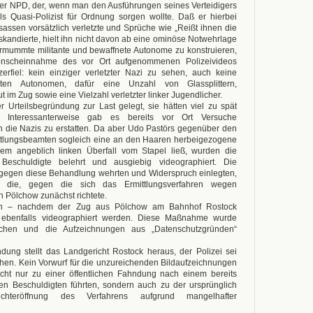
er NPD, der, wenn man den Ausführungen seines Verteidigers
ls Quasi-Polizist für Ordnung sorgen wollte. Daß er hierbei
assen vorsätzlich verletzte und Sprüche wie „Reißt ihnen die
 skandierte, hielt ihn nicht davon ab eine ominöse Notwehrlage
rmummte militante und bewaffnete Autonome zu konstruieren,
enscheinnahme des vor Ort aufgenommenen Polizeivideos
zerfiel: kein einziger verletzter Nazi zu sehen, auch keine
en Autonomen, dafür eine Unzahl von Glassplittern,
 im Zug sowie eine Vielzahl verletzter linker Jugendlicher.
 Urteilsbegründung zur Last gelegt, sie hätten viel zu spät
t. Interessanterweise gab es bereits vor Ort Versuche
n die Nazis zu erstatten. Da aber Udo Pastörs gegenüber den
ittlungsbeamten sogleich eine an den Haaren herbeigezogene
em angeblich linken Überfall vom Stapel ließ, wurden die
 Beschuldigte belehrt und ausgiebig videographiert. Die
 gegen diese Behandlung wehrten und Widerspruch einlegten,
die, gegen die sich das Ermittlungsverfahren wegen
n Pölchow zunächst richtete.
ten – nachdem der Zug aus Pölchow am Bahnhof Rostock
– ebenfalls videographiert werden. Diese Maßnahme wurde
ochen und die Aufzeichnungen aus „Datenschutzgründen“
ndung stellt das Landgericht Rostock heraus, der Polizei sei
hen. Kein Vorwurf für die unzureichenden Bildaufzeichnungen
icht nur zu einer öffentlichen Fahndung nach einem bereits
en Beschuldigten führten, sondern auch zu der ursprünglich
chteröffnung des Verfahrens aufgrund mangelhafter