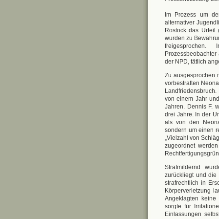
Im Prozess um den
alternativer Jugen
Rostock das Urteil
wurden zu Bewährung
freigesprochen.
Prozessbeobachter 
der NPD, tätlich ang
Zu ausgesprochen mi
vorbestraften Neon
Landfriedensbruch. 
von einem Jahr und
Jahren. Dennis F. w
drei Jahre. In der U
als von den Neonaz
sondern um einen re
„Vielzahl von Schlä
zugeordnet werden 
Rechtfertigungsgrün
Strafmildernd wur
zurückliegt und di
strafrechtlich in E
Körperverletzung l
Angeklagten keine 
sorgte für Irritat
Einlassungen selbst