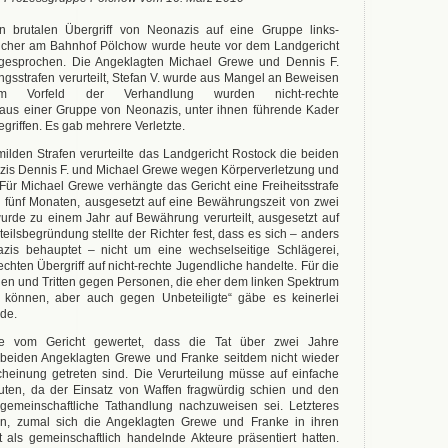
 brutalen Übergriff von Neonazis auf eine Gruppe links-
dlicher am Bahnhof Pölchow wurde heute vor dem Landgericht
 gesprochen. Die Angeklagten Michael Grewe und Dennis F.
sstrafen verurteilt, Stefan V. wurde aus Mangel an Beweisen
 Im Vorfeld der Verhandlung wurden nicht-rechte
aus einer Gruppe von Neonazis, unter ihnen führende Kader
egriffen. Es gab mehrere Verletzte.
lden Strafen verurteilte das Landgericht Rostock die beiden
azis Dennis F. und Michael Grewe wegen Körperverletzung und
Für Michael Grewe verhängte das Gericht eine Freiheitsstrafe
 fünf Monaten, ausgesetzt auf eine Bewährungszeit von zwei
urde zu einem Jahr auf Bewährung verurteilt, ausgesetzt auf
rteilsbegründung stellte der Richter fest, dass es sich – anders
is behauptet – nicht um eine wechselseitige Schlägerei,
chten Übergriff auf nicht-rechte Jugendliche handelte. Für die
gen und Tritten gegen Personen, die eher dem linken Spektrum
können, aber auch gegen Unbeteiligte“ gäbe es keinerlei
de.
de vom Gericht gewertet, dass die Tat über zwei Jahre
e beiden Angeklagten Grewe und Franke seitdem nicht wieder
rscheinung getreten sind. Die Verurteilung müsse auf einfache
auten, da der Einsatz von Waffen fragwürdig schien und den
gemeinschaftliche Tathandlung nachzuweisen sei. Letzteres
ionen, zumal sich die Angeklagten Grewe und Franke in ihren
 als gemeinschaftlich handelnde Akteure präsentiert hatten.