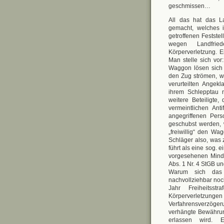
geschmissen…
All das hat das La
gemacht, welches 
getroffenen Festste
wegen Landfried
Körperverletzung. E
Man stelle sich vo
Waggon lösen sich 
den Zug strömen, w
verurteilten Angek
ihrem Schlepptau n
weitere Beteiligt
vermeintlichen An
angegriffenen Per
geschubst werden, 
„freiwillig“ den W
Schläger also, was z
führt als eine sog. 
vorgesehenen Minde
Abs. 1 Nr. 4 StGB u
Warum sich das L
nachvollziehbar noch
Jahr Freiheitss
Körperverletzun
Verfahrensverzöger
verhängte Bewährun
erlassen wird. 