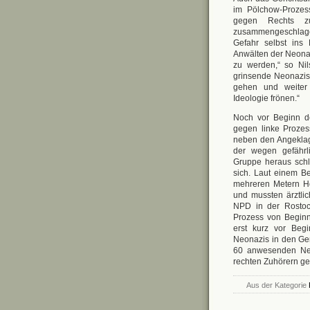
im Pölchow-Prozess
gegen Rechts z
zusammengeschlagen
Gefahr selbst ins 
Anwälten der Neona
zu werden,“ so Nil
grinsende Neonazis
gehen und weiter 
Ideologie frönen.“
Noch vor Beginn d
gegen linke Prozes
neben den Angekla
der wegen gefährli
Gruppe heraus sch
sich. Laut einem B
mehreren Metern Hö
und mussten ärztlic
NPD in der Rostock
Prozess von Beginn
erst kurz vor Beg
Neonazis in den Ger
60 anwesenden Neon
rechten Zuhörern ge
Aus der Kategorie