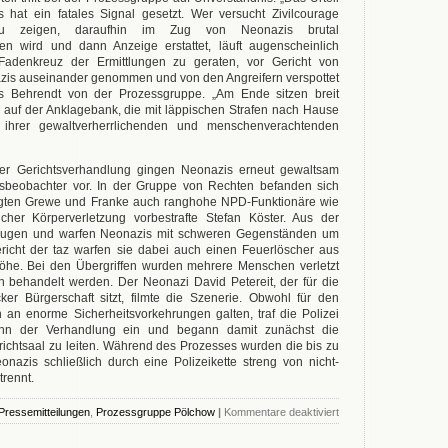
 hat ein fatales Signal gesetzt. Wer versucht Zivilcourage
u zeigen, daraufhin im Zug von Neonazis brutal
 wird und dann Anzeige erstattet, läuft augenscheinlich
Fadenkreuz der Ermittlungen zu geraten, vor Gericht von
zis auseinander genommen und von den Angreifern verspottet
s Behrendt von der Prozessgruppe. „Am Ende sitzen breit
 auf der Anklagebank, die mit läppischen Strafen nach Hause
ihrer gewaltverherrlichenden und menschenverachtenden
er Gerichtsverhandlung gingen Neonazis erneut gewaltsam
sbeobachter vor. In der Gruppe von Rechten befanden sich
gten Grewe und Franke auch ranghohe NPD-Funktionäre wie
cher Körperverletzung vorbestrafte Stefan Köster. Aus der
lugen und warfen Neonazis mit schweren Gegenständen um
ericht der taz warfen sie dabei auch einen Feuerlöscher aus
he. Bei den Übergriffen wurden mehrere Menschen verletzt
h behandelt werden. Der Neonazi David Petereit, der für die
er Bürgerschaft sitzt, filmte die Szenerie. Obwohl für den
 an enorme Sicherheitsvorkehrungen galten, traf die Polizei
inn der Verhandlung ein und begann damit zunächst die
ichtsaal zu leiten. Während des Prozesses wurden die bis zu
azis schließlich durch eine Polizeikette streng von nicht-
trennt.
Pressemitteilungen
,
Prozessgruppe Pölchow
|
Kommentare deaktiviert