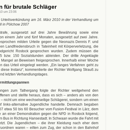
n für brutale Schläger
10 um 23:06
r Urteilsverkündung am 16. März 2010 in der Verhandlung um
ll in Pölchow 2007
sstrafe, ausgesetzt auf drei Jahre Bewährung sowie eine
on einem Jahr und fünf Monaten, ausgesetzt auf zwei Jahre.
esprochen milden Urteile gegen die Neonazis Dennis F. und
n Landfriedensbruch in Tateinheit mit Körperverletzung, die
dgericht Rostock gesprochen wurden. Zudem müssen die
 bzw. 150 Sozialstunden ableisten. Der dritte Angeklagte
s Mangel an Beweisen freigesprochen. Innerhalb einer Woche
 das Urteil eingelegt werden. „Ein langes Verfahren geht zu
 diese Instanz“, kommentierte der Richter Wolfgang Strauß zu
nd letzten Verhandlungstages.
 Ermittlungspannen
ungen zum Tathergang folgte der Richter weitgehend den
fenen und stellte heraus, dass es sich – anders als von den
– nicht um eine wechselseitige Schlägerei, sondern um einen
auf links-alternative Jugendliche handelte. Demnach begaben
07 etwa 50 bis 60 Besucher vom Fusion-Festival in Lärz, dem
me an einer Demonstration gegen die NPD in Rostock folgend,
m Bus in Richtung Hansestadt. In Schwaan wurde die Fahrt mit
etzt. Die Jugendlichen – die ihrer Kleidung nach eher dem
zuordnen waren – eilten zum Zug, der schon in den Bahnhof