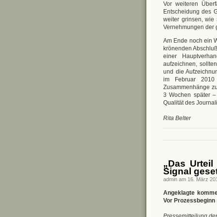
Vor weiteren Überf
Entscheidung des G
weiter grinsen, wi
Vernehmungen der g
Am Ende noch ein Wo
krönenden Abschluß 
einer Hauptverhan
aufzeichnen, sollt
und die Aufzeichnu
im Februar 2010 
Zusammenhänge zu r
3 Wochen später – 
Qualität des Journa
Rita Belter
„Das Urteil
Signal geset
admin am 16. März 20
Angeklagte komme
Vor Prozessbeginn 
Pressemitteilung d