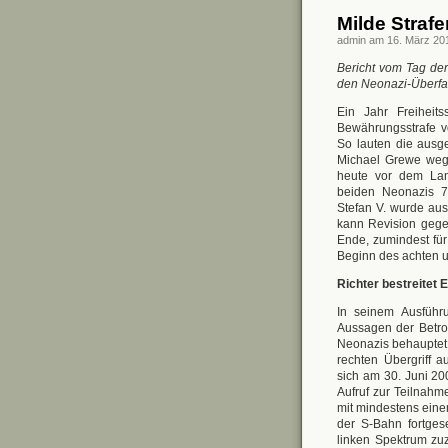
Milde Strafe
admin am 16. März 20
Bericht vom Tag de
den Neonazi-Überfa
Ein Jahr Freiheit
Bewährungsstrafe v
So lauten die ausg
Michael Grewe wege
heute vor dem Lan
beiden Neonazis 75
Stefan V. wurde au
kann Revision gegen
Ende, zumindest für
Beginn des achten u
Richter bestreitet
In seinem Ausführ
Aussagen der Betrof
Neonazis behauptet 
rechten Übergriff 
sich am 30. Juni 20
Aufruf zur Teilnah
mit mindestens eine
der S-Bahn fortges
linken Spektrum zu