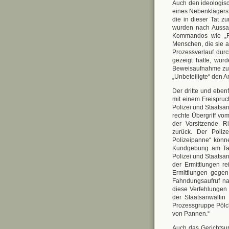
Auch den ideologisc
eines Nebenklägers 
die in dieser Tat z
wurden nach Aussag
Kommandos wie „Re
Menschen, die sie a
Prozessverlauf dur
gezeigt hatte, wur
Beweisaufnahme zu G
„Unbeteiligte“ den A
Der dritte und eben
mit einem Freispruc
Polizei und Staatsan
rechte Übergriff vo
der Vorsitzende R
zurück. Der Poliz
Polizeipanne“ könne
Kundgebung am Tag 
Polizei und Staatsa
der Ermittlungen r
Ermittlungen gegen
Fahndungsaufruf n
diese Verfehlungen 
der Staatsanwältin
Prozessgruppe Pölc
von Pannen.“
Auch das Gerichtsurt