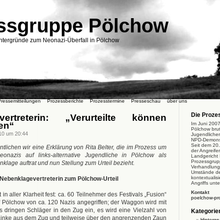
ssgruppe Pölchow
ntergründe zum Neonazi-Überfall in Pölchow
ressemitteilungen
Prozessberichte
Prozesstermine
Presseschau
über uns
Die Proze
vertreterin: „Verurteilte können
sen“
Im Juni 2007
Pölchow brut
10 um 20:44
Jugendlicher
NPD-Demonstr
Seit dem 20.
ntlichen wir eine Erklärung von Rita Belter, die im Prozess um
der Angreife
onazis auf links-alternative Jugendliche in Pölchow als
Landgericht 
Prozessgrup
nklage auftrat und nun Stellung zum Urteil bezieht.
Verhandlunge
Umstände de
kontextualis
Nebenklagevertreterin zum Pölchow-Urteil
Angriffs unte
Kontakt
 in aller Klarheit fest: ca. 60 Teilnehmer des Festivals „Fusion“
poelchow-pr
Pölchow von ca. 120 Nazis angegriffen; der Waggon wird mit
 es dringen Schläger in den Zug ein, es wird eine Vielzahl von
Kategorie
 Linke aus dem Zug und teilweise über den angrenzenden Zaun
Hintergr